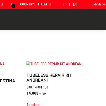
COUNTRY:
ITALIA
SideMenu
IT
EN
0
TUBELESS REPAIR KIT
ANDREANI
TESTINA
SKU: 14.K01.100
14,00
€
+ IVA
Acquista