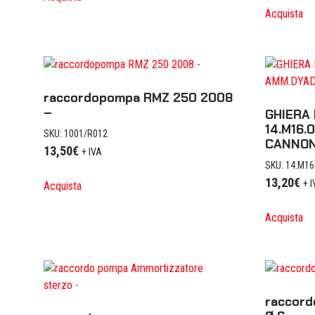
Acquista
raccordopompa RMZ 250 2008
–
GHIERA
14.M16.
SKU: 1001/R012
CANNO
13,50
€
+ IVA
SKU: 14.M16
13,20
€
+ 
Acquista
Acquista
raccord