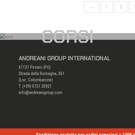
←
1
2
CORSI
ANDREANI GROUP INTERNATIONAL
61121 Pesaro (PU)
Strada della Romagna, 361
(Loc. Colombarone)
T. (+39)
0721 20921
info@andreanigroup.com
Spedizione gratuita per ordini superiori a 100€ 