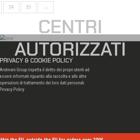
34
35
→
CENTRI
AUTORIZZATI
PRIVACY & COOKIE POLICY
Andreani Group rispetta il diritto dei propri utenti ad
essere informati riguardo alla raccolta e alle altre
operazioni di trattamento dei loro dati personali.
Privacy Policy
ithin the EU, outside the EU for orders over 200€