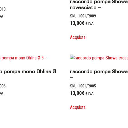
raccordo pompa Showa 
rovesciato –
R010
SKU: 1001/R009
IVA
13,00
€
+ IVA
Acquista
o pompa mono Ohlins Ø
raccordo pompa Showa
–
R006
SKU: 1001/R005
13,00
€
IVA
+ IVA
Acquista