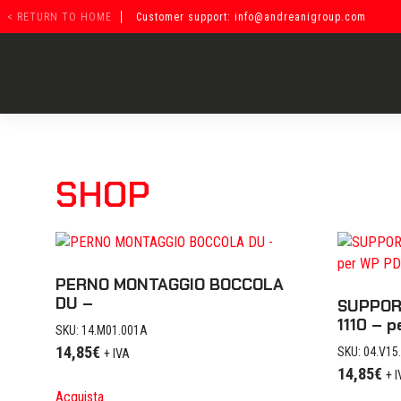
Vai
< RETURN TO HOME
Customer support: info@andreanigroup.com
al
contenuto
SHOP
PERNO MONTAGGIO BOCCOLA
DU –
SUPPOR
1110 – 
SKU: 14.M01.001A
14,85
€
SKU: 04.V15
+ IVA
14,85
€
+ 
Acquista