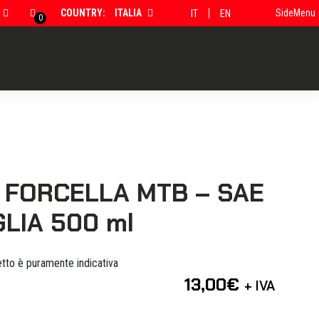
COUNTRY:
ITALIA
SideMenu
IT
EN
0
 FORCELLA MTB – SAE
GLIA 500 ml
tto è puramente indicativa
13,00
€
+ IVA