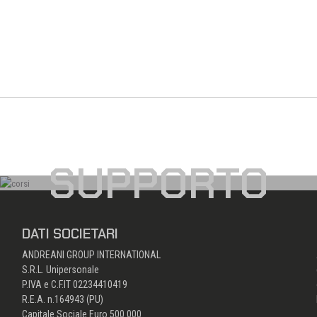
SUPPORTO
DATI SOCIETARI
ANDREANI GROUP INTERNATIONAL
S.R.L. Unipersonale
P.IVA e C.F.IT 02234410419
R.E.A. n.164943 (PU)
Capitale Sociale Euro 500.000