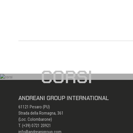
CORSI
ANDREANI GROUP INTERNATIONAL
61121 Pesaro (PU)
Strada della Romagna, 361
(Loc. Colombarone)
T. (+39)
0721 20921
info@andreanigroup.com