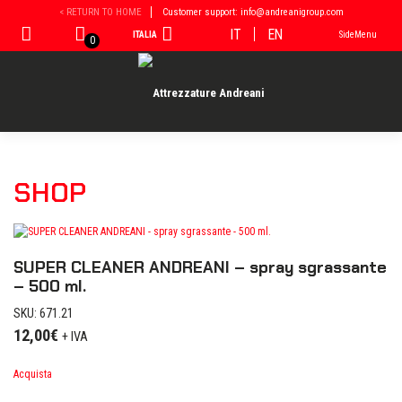
Vai
< RETURN TO HOME
Customer support: info@andreanigroup.com
al
IT
EN
ITALIA
SideMenu
contenuto
0
SHOP
SUPER CLEANER ANDREANI – spray sgrassante
– 500 ml.
SKU: 671.21
12,00
€
+ IVA
Acquista