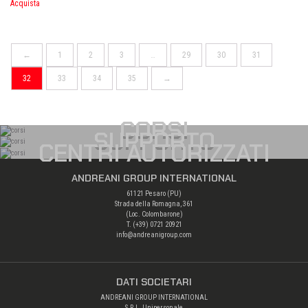
Acquista
←
1
2
3
…
29
30
31
32
33
34
35
→
CORSI
SUPPORTO
CENTRI AUTORIZZATI
ANDREANI GROUP INTERNATIONAL
61121 Pesaro (PU)
Strada della Romagna, 361
(Loc. Colombarone)
T. (+39)
0721 20921
info@andreanigroup.com
DATI SOCIETARI
ANDREANI GROUP INTERNATIONAL
S.R.L. Unipersonale