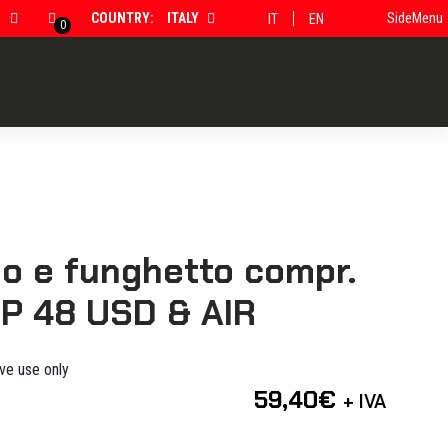
COUNTRY:
ITALY
SideMenu
IT
EN
0
o e funghetto compr.
WP 48 USD & AIR
ive use only
59,40
€
+ IVA