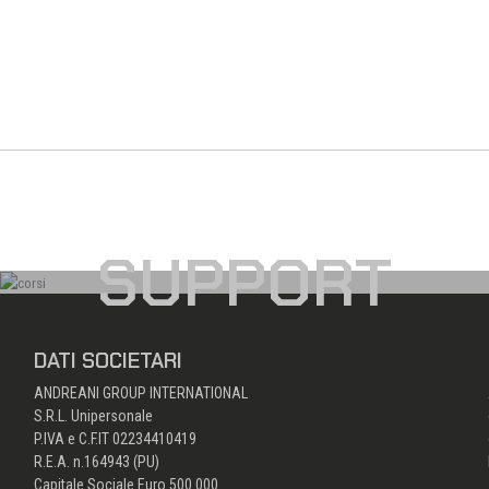
SUPPORT
DATI SOCIETARI
ANDREANI GROUP INTERNATIONAL
S.R.L. Unipersonale
P.IVA e C.F.IT 02234410419
R.E.A. n.164943 (PU)
Capitale Sociale Euro 500.000