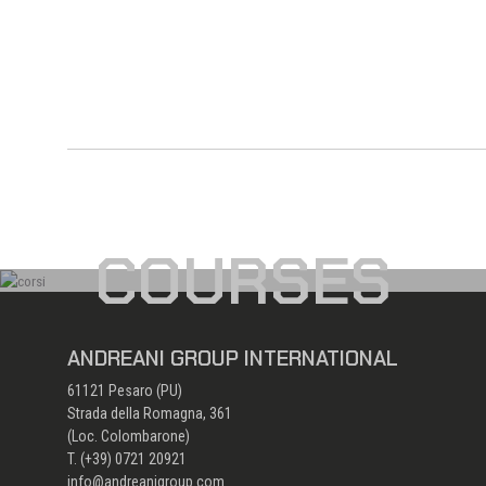
COURSES
ANDREANI GROUP INTERNATIONAL
61121 Pesaro (PU)
Strada della Romagna, 361
(Loc. Colombarone)
T. (+39)
0721 20921
info@andreanigroup.com