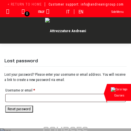
Skip
< RETURN TO HOME
Customer support: info@andreanigroup.com
to
IT
EN
ITALY
SideMenu
content
0
Lost password
Lost your password? Please enter your username or email address. You will receive
a link to create a new password via email.
Required
Username or email
*
Courses
Reset password
COURSES