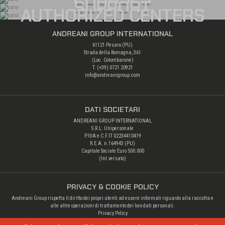
SUPPORT
AUTHORIZED CENTERS
ANDREANI GROUP INTERNATIONAL
61121 Pesaro (PU)
Strada della Romagna, 361
(Loc. Colombarone)
T. (+39)
0721 20921
info@andreanigroup.com
DATI SOCIETARI
ANDREANI GROUP INTERNATIONAL
S.R.L. Unipersonale
P.IVA e C.F.IT 02234410419
R.E.A. n.164943 (PU)
Capitale Sociale Euro 500.000
(Int.versato)
PRIVACY & COOKIE POLICY
Andreani Group rispetta il diritto dei propri utenti ad essere informati riguardo alla raccolta e
alle altre operazioni di trattamento dei loro dati personali.
Privacy Policy