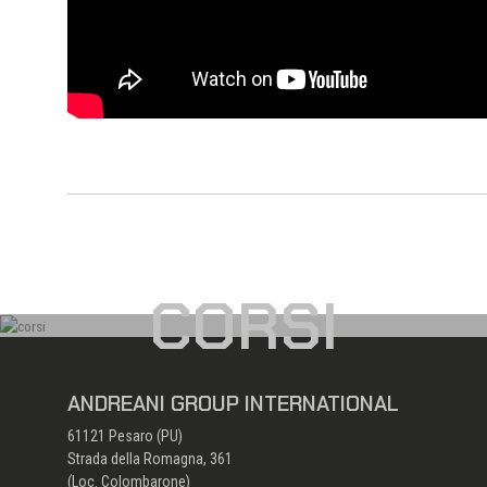
CORSI
ANDREANI GROUP INTERNATIONAL
61121 Pesaro (PU)
Strada della Romagna, 361
(Loc. Colombarone)