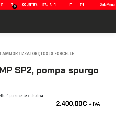
COUNTRY:
ITALIA
SideMenu
IT
EN
0
S AMMORTIZZATORI;TOOLS FORCELLE
MP SP2, pompa spurgo
tto è puramente indicativa
2.400,00
€
+ IVA