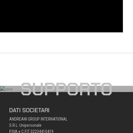
SUPPORTO
DATI SOCIETARI
ANDREANI GROUP INTERNATIONAL
S.R.L. Unipersonale
P.IVA e C.F.IT 02234410419