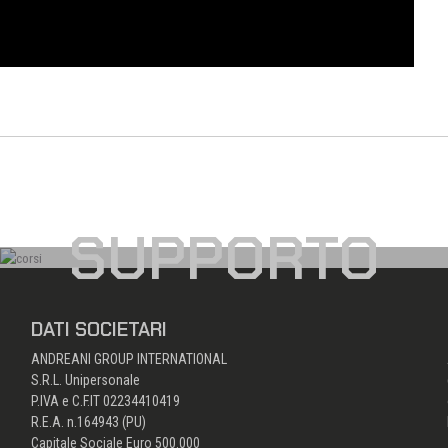
SUPPORTO
DATI SOCIETARI
ANDREANI GROUP INTERNATIONAL
S.R.L. Unipersonale
P.IVA e C.F.IT 02234410419
R.E.A. n.164943 (PU)
Capitale Sociale Euro 500.000