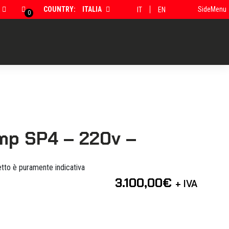
COUNTRY:
ITALIA
SideMenu
IT
EN
0
p SP4 – 220v –
tto è puramente indicativa
3.100,00
€
+ IVA