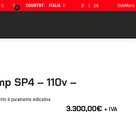
COUNTRY:
ITALIA
SideMenu
IT
EN
0
p SP4 – 110v –
tto è puramente indicativa
3.300,00
€
+ IVA