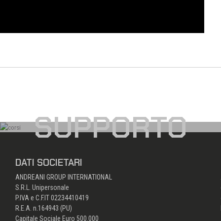
SUPPORTO
DATI SOCIETARI
ANDREANI GROUP INTERNATIONAL
S.R.L. Unipersonale
P.IVA e C.F.IT 02234410419
R.E.A. n.164943 (PU)
Capitale Sociale Euro 500.000