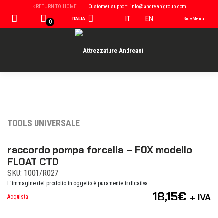
Vai
< RETURN TO HOME
Customer support: info@andreanigroup.com
al
IT
EN
ITALIA
SideMenu
contenuto
0
TOOLS UNIVERSALE
raccordo pompa forcella – FOX modello
FLOAT CTD
SKU: 1001/R027
L'immagine del prodotto in oggetto è puramente indicativa
18,15
€
+ IVA
Acquista