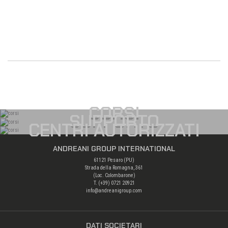
CORSI
SUPPORTO
CENTRI AUTORIZZATI
ANDREANI GROUP INTERNATIONAL
61121 Pesaro (PU)
Strada della Romagna, 361
(Loc. Colombarone)
T. (+39)
0721 20921
info@andreanigroup.com
DATI SOCIETARI