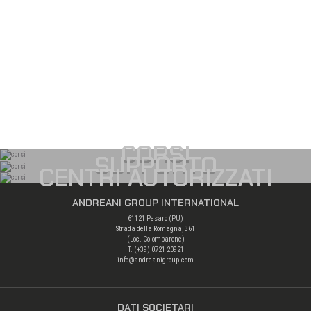
CORSI
SUPPORTO
CENTRI AUTORIZZATI
ANDREANI GROUP INTERNATIONAL
61121 Pesaro (PU)
Strada della Romagna, 361
(Loc. Colombarone)
T. (+39)
0721 20921
info@andreanigroup.com
DATI SOCIETARI