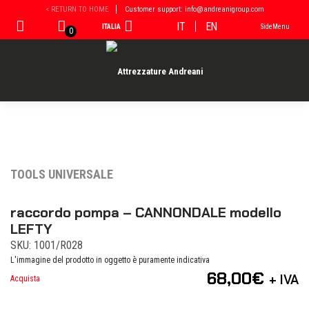
Vai
< RETURN TO HOME
Customer support: info@andreanigroup.com
al
IT
EN
ITALIA
SideMenu
contenuto
0
TOOLS UNIVERSALE
raccordo pompa – CANNONDALE modello
LEFTY
SKU: 1001/R028
L'immagine del prodotto in oggetto è puramente indicativa
68,00
€
+ IVA
Acquista