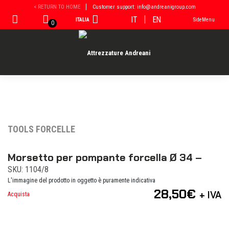
Vai
< RETURN TO HOME
Customer support: info@andreanigroup.com
al
IT
EN
ITALIA
SideMenu
contenuto
0
TOOLS FORCELLE
Morsetto per pompante forcella Ø 34 –
SKU: 1104/8
L'immagine del prodotto in oggetto è puramente indicativa
28,50
€
+ IVA
Acquista