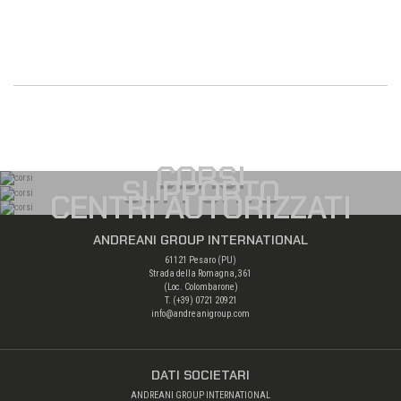
CORSI
SUPPORTO
CENTRI AUTORIZZATI
ANDREANI GROUP INTERNATIONAL
61121 Pesaro (PU)
Strada della Romagna, 361
(Loc. Colombarone)
T. (+39)
0721 20921
info@andreanigroup.com
DATI SOCIETARI
ANDREANI GROUP INTERNATIONAL