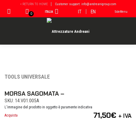
Vai
< RETURN TO HOME
Customer support: info@andreanigroup.com
al
IT
EN
ITALIA
SideMenu
contenuto
0
TOOLS UNIVERSALE
MORSA SAGOMATA –
SKU: 14.V01.005A
L'immagine del prodotto in oggetto è puramente indicativa
71,50
€
+ IVA
Acquista