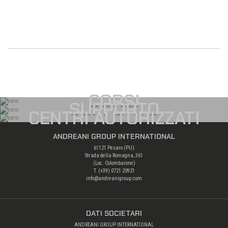
CORSI
SUPPORTO
CENTRI AUTORIZZATI
ANDREANI GROUP INTERNATIONAL
61121 Pesaro (PU)
Strada della Romagna, 361
(Loc. Colombarone)
T. (+39)
0721 20921
info@andreanigroup.com
DATI SOCIETARI
ANDREANI GROUP INTERNATIONAL