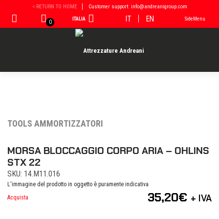
Vai
< RETURN TO HOME
Customer support: info@andreanigroup.com
al
IT
EN
ITALIA
SideMenu
contenuto
0
TOOLS AMMORTIZZATORI
MORSA BLOCCAGGIO CORPO ARIA – OHLINS
STX 22
SKU: 14.M11.016
L'immagine del prodotto in oggetto è puramente indicativa
35,20
€
+ IVA
Acquista