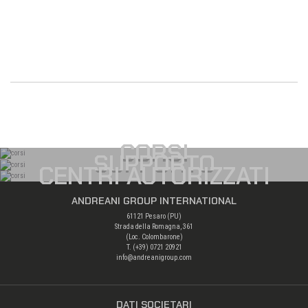
CORSI
SUPPORTO
CENTRI AUTORIZZATI
ANDREANI GROUP INTERNATIONAL
61121 Pesaro (PU)
Strada della Romagna, 361
(Loc. Colombarone)
T. (+39)
0721 20921
info@andreanigroup.com
DATI SOCIETARI