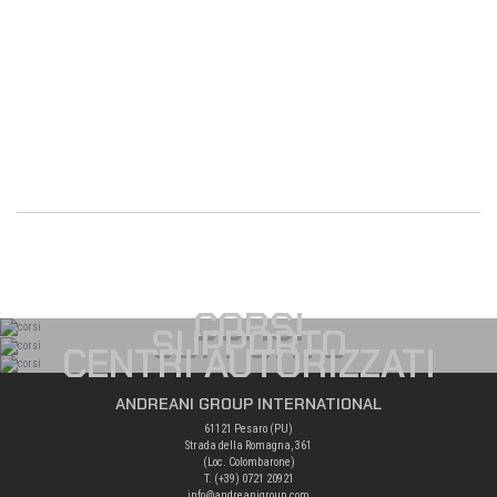
CORSI
SUPPORTO
CENTRI AUTORIZZATI
ANDREANI GROUP INTERNATIONAL
61121 Pesaro (PU)
Strada della Romagna, 361
(Loc. Colombarone)
T. (+39)
0721 20921
info@andreanigroup.com