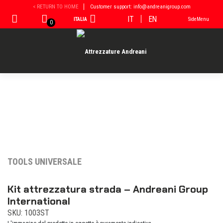
Vai
< RETURN TO HOME
Customer support: info@andreanigroup.com
al
IT
EN
ITALIA
SideMenu
contenuto
0
TOOLS UNIVERSALE
Kit attrezzatura strada – Andreani Group
International
SKU: 1003ST