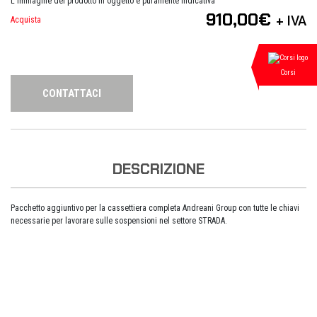
L'immagine del prodotto in oggetto è puramente indicativa
910,00
€
+ IVA
Acquista
Corsi
CONTATTACI
DESCRIZIONE
Pacchetto aggiuntivo per la cassettiera completa Andreani Group con tutte le chiavi
necessarie per lavorare sulle sospensioni nel settore STRADA.