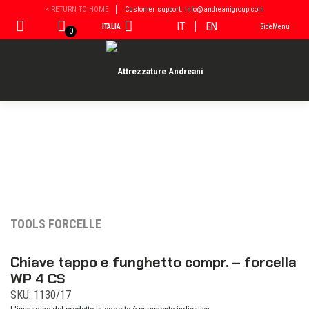
Vai
< RETURN TO HOME
Customer support: info@andreanigroup.com
al
IT
EN
ITALIA
SideMenu
contenuto
0
TOOLS FORCELLE
Chiave tappo e funghetto compr. – forcella
WP 4 CS
SKU: 1130/17