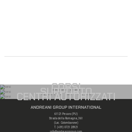
CORSI
SUPPORTO
CENTRI AUTORIZZATI
ANDREANI GROUP INTERNATIONAL
61121 Pesaro (PU)
Strada della Romagna, 361
(Loc. Colombarone)
T. (+39)
0721 20921
info@andreanigroup.com