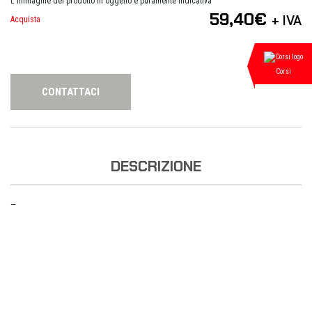
L'immagine del prodotto in oggetto è puramente indicativa
59,40
€
+ IVA
Acquista
Corsi
CONTATTACI
DESCRIZIONE
—