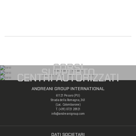
CORSI
SUPPORTO
CENTRI AUTORIZZATI
ANDREANI GROUP INTERNATIONAL
61121 Pesaro (PU)
Strada della Romagna, 361
(Loc. Colombarone)
T. (+39)
0721 20921
info@andreanigroup.com
DATI SOCIETARI