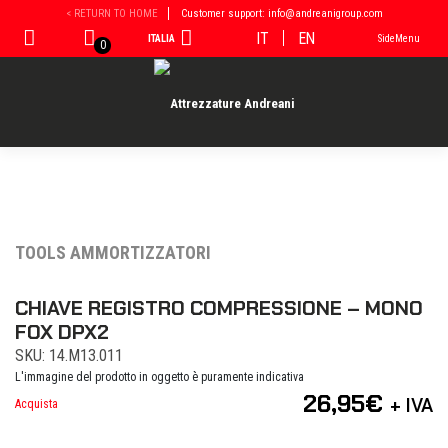
Vai
< RETURN TO HOME
Customer support: info@andreanigroup.com
al
IT
EN
ITALIA
SideMenu
contenuto
0
TOOLS AMMORTIZZATORI
CHIAVE REGISTRO COMPRESSIONE – MONO
FOX DPX2
SKU: 14.M13.011
L'immagine del prodotto in oggetto è puramente indicativa
26,95
€
+ IVA
Acquista