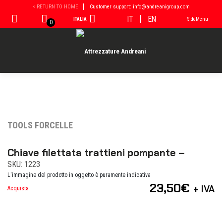
Vai
< RETURN TO HOME
Customer support: info@andreanigroup.com
al
IT
EN
ITALIA
SideMenu
contenuto
0
TOOLS FORCELLE
Chiave filettata trattieni pompante –
SKU: 1223
L'immagine del prodotto in oggetto è puramente indicativa
23,50
€
+ IVA
Acquista