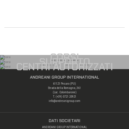
CORSI
SUPPORTO
CENTRI AUTORIZZATI
ANDREANI GROUP INTERNATIONAL
61121 Pesaro (PU)
Strada della Romagna, 361
(Loc. Colombarone)
T. (+39)
0721 20921
info@andreanigroup.com
DATI SOCIETARI
ANDREANI GROUP INTERNATIONAL