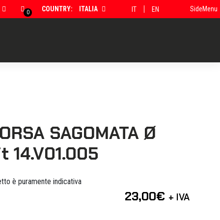
COUNTRY:
ITALIA
SideMenu
IT
EN
0
ORSA SAGOMATA Ø
it 14.V01.005
tto è puramente indicativa
23,00
€
+ IVA