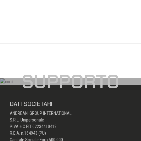
SUPPORTO
DATI SOCIETARI
ANDREANI GROUP INTERNATIONAL
S.R.L. Unipersonale
P.IVA e C.F.IT 02234410419
R.E.A. n.164943 (PU)
Capitale Sociale Euro 500.000