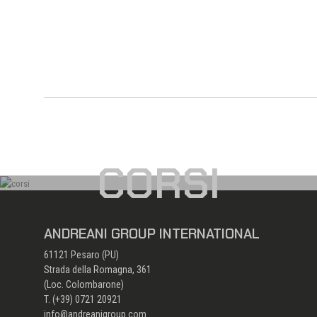
CORSI
ANDREANI GROUP INTERNATIONAL
61121 Pesaro (PU)
Strada della Romagna, 361
(Loc. Colombarone)
T. (+39)
0721 20921
info@andreanigroup.com