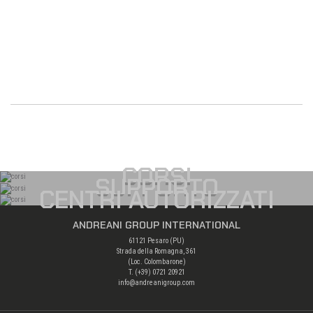
CORSI
SUPPORTO
CENTRI AUTORIZZATI
ANDREANI GROUP INTERNATIONAL
61121 Pesaro (PU)
Strada della Romagna, 361
(Loc. Colombarone)
T. (+39)
0721 20921
info@andreanigroup.com