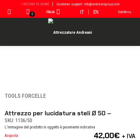
Vai
< RETURN TO HOME
Customer support: info@andreanigroup.com
al
IT
EN
ITALIA
SideMenu
contenuto
0
TOOLS FORCELLE
Attrezzo per lucidatura steli Ø 50 –
SKU: 1136/50
L'immagine del prodotto in oggetto è puramente indicativa
42,00
€
+ IVA
Acquista