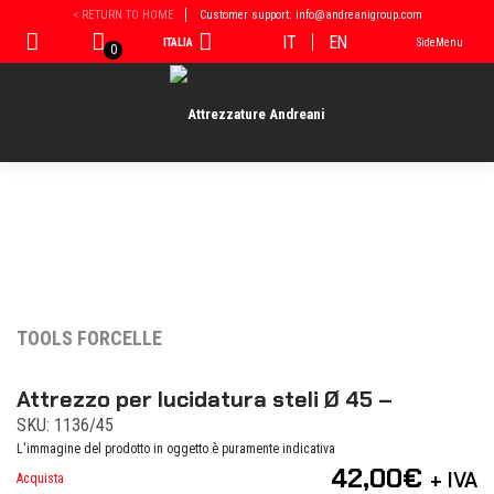
Vai
< RETURN TO HOME
Customer support: info@andreanigroup.com
al
IT
EN
ITALIA
SideMenu
contenuto
0
TOOLS FORCELLE
Attrezzo per lucidatura steli Ø 45 –
SKU: 1136/45
L'immagine del prodotto in oggetto è puramente indicativa
42,00
€
+ IVA
Acquista