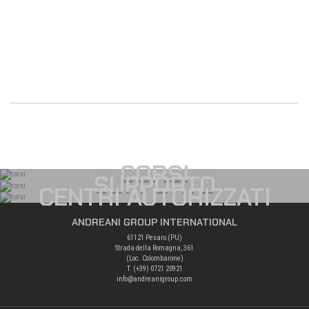
CORSI
SUPPORTO
CENTRI AUTORIZZATI
ANDREANI GROUP INTERNATIONAL
61121 Pesaro (PU)
Strada della Romagna, 361
(Loc. Colombarone)
T. (+39)
0721 20921
info@andreanigroup.com