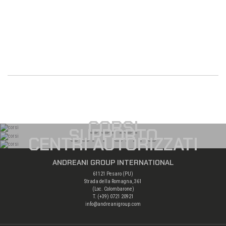
CORSI
SUPPORTO
CENTRI AUTORIZZATI
ANDREANI GROUP INTERNATIONAL
61121 Pesaro (PU)
Strada della Romagna, 361
(Loc. Colombarone)
T. (+39)
0721 20921
info@andreanigroup.com