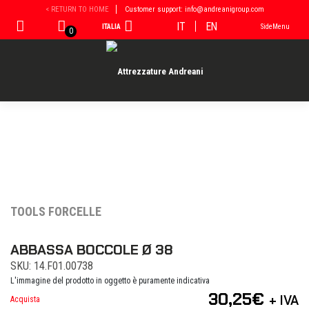
Vai
< RETURN TO HOME
Customer support: info@andreanigroup.com
al
IT
EN
ITALIA
SideMenu
contenuto
0
TOOLS FORCELLE
ABBASSA BOCCOLE Ø 38
SKU: 14.F01.00738
L'immagine del prodotto in oggetto è puramente indicativa
30,25
€
+ IVA
Acquista